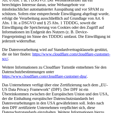
Art. 6 Abs. 1 lit. f DSGVO. Der Websitebetreiber hat ein
berechtigtes Interesse daran, seine Webangebote vor
missbräuchlicher automatisierter Ausspähung und vor SPAM zu
schützen. Sofern eine entsprechende Einwilligung abgefragt wurde,
erfolgt die Verarbeitung ausschließlich auf Grundlage von Art. 6
Abs. 1 lit. a DSGVO und § 25 Abs. 1 TDDDG, soweit die
Einwilligung die Speicherung von Cookies oder den Zugriff auf
Informationen im Endgerät des Nutzers (z. B. Device-
Fingerprinting) im Sinne des TDDDG umfasst. Die Einwilligung ist
jederzeit widerrufbar.
Die Datenverarbeitung wird auf Standardvertragsklauseln gestützt,
die sie hier finden:
https://www.cloudflare.com/cloudflare-customer-
scc/
.
Weitere Informationen zu Cloudflare Turnstile entnehmen Sie den
Datenschutzbestimmungen unter
https://www.cloudflare.com/cloudflare-customer-dpa/
.
Das Unternehmen verfügt über eine Zertifizierung nach dem „EU-
US Data Privacy Framework“ (DPF). Der DPF ist ein
Übereinkommen zwischen der Europäischen Union und den USA,
der die Einhaltung europäischer Datenschutzstandards bei
Datenverarbeitungen in den USA gewährleisten soll. Jedes nach
dem DPF zertifizierte Unternehmen verpflichtet sich, diese
Datenschutzstandards einzuhalten. Weitere Informationen hierzu