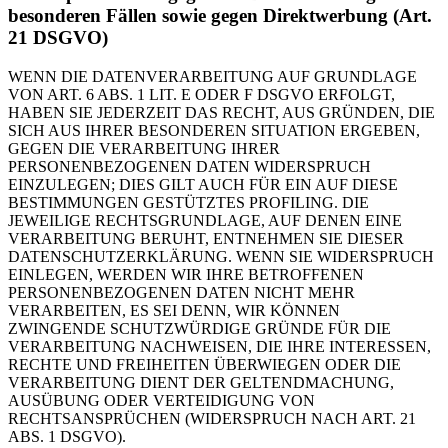
besonderen Fällen sowie gegen Direktwerbung (Art.
21 DSGVO)
WENN DIE DATENVERARBEITUNG AUF GRUNDLAGE
VON ART. 6 ABS. 1 LIT. E ODER F DSGVO ERFOLGT,
HABEN SIE JEDERZEIT DAS RECHT, AUS GRÜNDEN, DIE
SICH AUS IHRER BESONDEREN SITUATION ERGEBEN,
GEGEN DIE VERARBEITUNG IHRER
PERSONENBEZOGENEN DATEN WIDERSPRUCH
EINZULEGEN; DIES GILT AUCH FÜR EIN AUF DIESE
BESTIMMUNGEN GESTÜTZTES PROFILING. DIE
JEWEILIGE RECHTSGRUNDLAGE, AUF DENEN EINE
VERARBEITUNG BERUHT, ENTNEHMEN SIE DIESER
DATENSCHUTZERKLÄRUNG. WENN SIE WIDERSPRUCH
EINLEGEN, WERDEN WIR IHRE BETROFFENEN
PERSONENBEZOGENEN DATEN NICHT MEHR
VERARBEITEN, ES SEI DENN, WIR KÖNNEN
ZWINGENDE SCHUTZWÜRDIGE GRÜNDE FÜR DIE
VERARBEITUNG NACHWEISEN, DIE IHRE INTERESSEN,
RECHTE UND FREIHEITEN ÜBERWIEGEN ODER DIE
VERARBEITUNG DIENT DER GELTENDMACHUNG,
AUSÜBUNG ODER VERTEIDIGUNG VON
RECHTSANSPRÜCHEN (WIDERSPRUCH NACH ART. 21
ABS. 1 DSGVO).