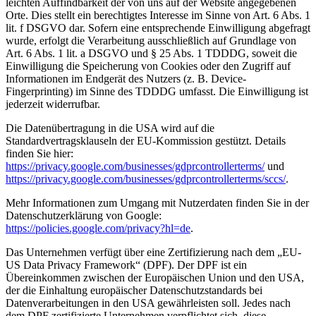
leichten Auffindbarkeit der von uns auf der Website angegebenen
Orte. Dies stellt ein berechtigtes Interesse im Sinne von Art. 6 Abs. 1
lit. f DSGVO dar. Sofern eine entsprechende Einwilligung abgefragt
wurde, erfolgt die Verarbeitung ausschließlich auf Grundlage von
Art. 6 Abs. 1 lit. a DSGVO und § 25 Abs. 1 TDDDG, soweit die
Einwilligung die Speicherung von Cookies oder den Zugriff auf
Informationen im Endgerät des Nutzers (z. B. Device-
Fingerprinting) im Sinne des TDDDG umfasst. Die Einwilligung ist
jederzeit widerrufbar.
Die Datenübertragung in die USA wird auf die
Standardvertragsklauseln der EU-Kommission gestützt. Details
finden Sie hier:
https://privacy.google.com/businesses/gdprcontrollerterms/
und
https://privacy.google.com/businesses/gdprcontrollerterms/sccs/
.
Mehr Informationen zum Umgang mit Nutzerdaten finden Sie in der
Datenschutzerklärung von Google:
https://policies.google.com/privacy?hl=de
.
Das Unternehmen verfügt über eine Zertifizierung nach dem „EU-
US Data Privacy Framework“ (DPF). Der DPF ist ein
Übereinkommen zwischen der Europäischen Union und den USA,
der die Einhaltung europäischer Datenschutzstandards bei
Datenverarbeitungen in den USA gewährleisten soll. Jedes nach
dem DPF zertifizierte Unternehmen verpflichtet sich, diese