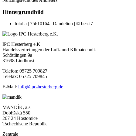
Nutzungsrecht des Anbieters.
Hintergrundbild
fotolia | 75610164 | Dandelion | © bessi7
IPC Hesterberg e.K.
Handelsvertretungen der Luft- und Klimatechnik
Schöttlingen 9a
31698 Lindhorst
Telefon: 05725 709827
Telefax: 05725 709845
E-Mail:
info@ipc-hesterberg.de
MANDÍK, a.s.
Dobříšská 550
267 24 Hostomice
Tschechische Republik
Zentrale